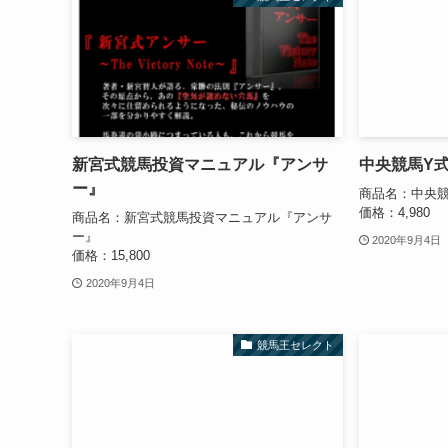
新宮式競馬投資マニュアル『アンサ
中央競馬Y
ー』
商品名：中央競
価格：4,980
商品名：新宮式競馬投資マニュアル『アンサ
ー』
2020年9月4日
価格：15,800
2020年9月4日
競馬王セレクト