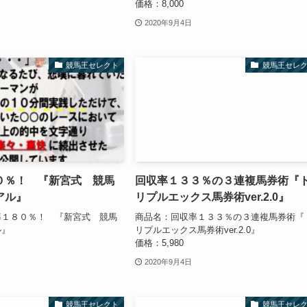
価格：8,000
2020年9月4日
競馬王セレクト
競馬王セレ
０％！ 『新宮式 競馬
回収率１３３％の３連複馬券術『
アル』
リプルエックス馬券術ver.2.0』
率１８０％！ 『新宮式 競馬
商品名：回収率１３３％の３連複馬券術『
ル』
リプルエックス馬券術ver.2.0』
価格：5,980
2020年9月4日
競馬王セレクト
競馬王セレ