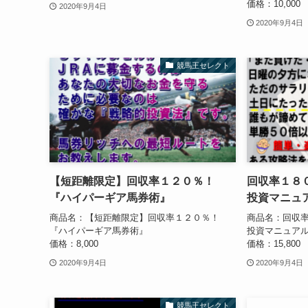
価格：10,000
2020年9月4日
2020年9月4日
競馬王セレクト
【短距離限定】回収率１２０％！
回収率１８
『ハイパーギア馬券術』
投資マニュ
商品名：【短距離限定】回収率１２０％！
商品名：回収
『ハイパーギア馬券術』
投資マニュア
価格：8,000
価格：15,800
2020年9月4日
2020年9月4日
競馬王セレクト