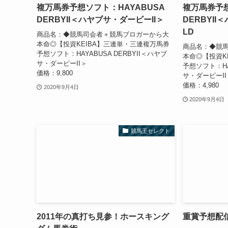
複万馬券予想ソフト：HAYABUSA
複万馬券予想
DERBYII＜ハヤブサ・ダービーII＞
DERBYII
LD
商品名：◆競馬司会者＋競馬ブロガーから大
本命◎【投資KEIBA】三連単・三連複万馬券
商品名：◆競
予想ソフト：HAYABUSA DERBYII＜ハヤブ
本命◎【投資K
サ・ダービーII＞
予想ソフト：HAY
価格：9,800
サ・ダービーII
価格：4,980
2020年9月4日
2020年9月4日
競馬王セレクト
2011年の真打ち見参！ホースキング
重賞予想配