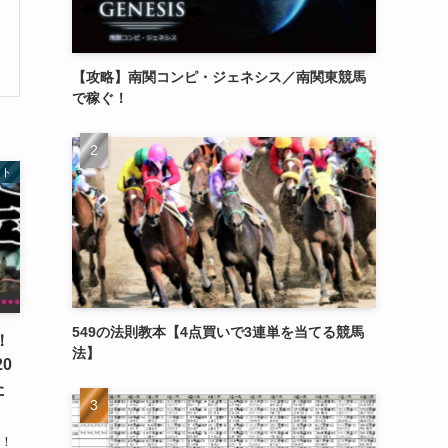
【攻略】南関コンピ・ジェネシス／南関東競馬
で稼ぐ！
クト
549の法則教本【4点買いで3連単を当てる競馬
！
法】
0
た
発！