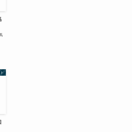
馬
馬
クト
回